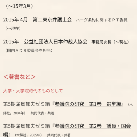
（～15年3月）
2015年 4月 第二東京弁護士会
ハーグ条約に関するＰＴ委員
（～現在）
2015年 公益社団法人日本仲裁人協会
事務局次長（～現在）
（国内ＡＤＲ委員会を担当）
＜著書など＞
大学・大学院時代のものとして
第5期蒲島郁夫ゼミ編『
参議院の研究 第1巻 選挙編
』
（木
鐸社，2004年） 共同代表・共著
第5期蒲島郁夫ゼミ編『参
議院の研究 第2巻 議員・国会
編
』
（木鐸社，2005年） 共同代表・共著